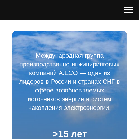
Международная группа
производственно-инжиниринговых
компаний A.ECO — один из
лидеров в России и странах СНГ в
сфере возобновляемых
источников энергии и систем
накопления электроэнергии.
>15 лет